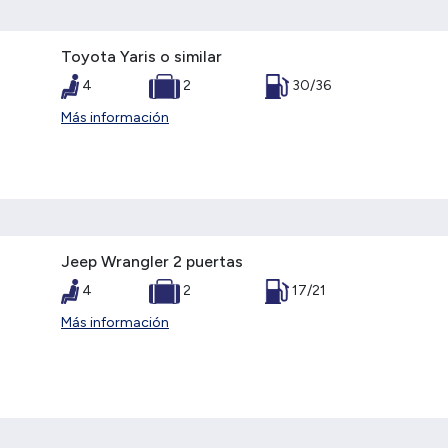
Toyota Yaris o similar
4
2
30/36
Más información
Jeep Wrangler 2 puertas
4
2
17/21
Más información