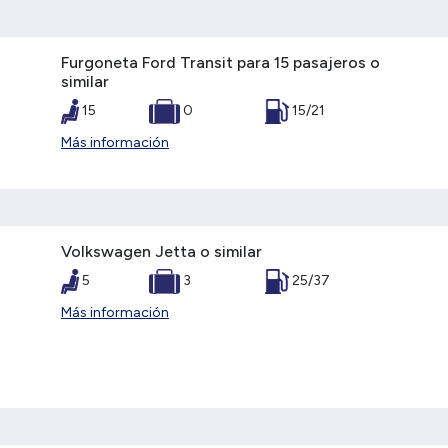
Furgoneta Ford Transit para 15 pasajeros o
similar
15
0
15/21
Más información
Volkswagen Jetta o similar
5
3
25/37
Más información