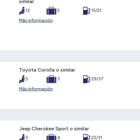
similar
12
5
15/21
Más información
Toyota Corolla o similar
5
3
29/37
Más información
Jeep Cherokee Sport o similar
5
4
22/31