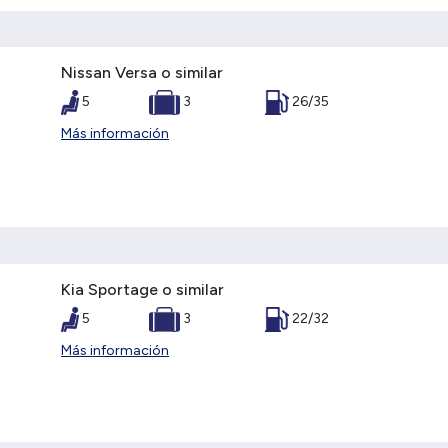
Nissan Versa o similar
5
3
26/35
Más información
Kia Sportage o similar
5
3
22/32
Más información