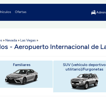
hículos
Ofertas
Admini
os
»
Nevada
»
Las Vegas
»
los - Aeropuerto Internacional de 
Familiares
SUV (vehículo deportivo
utilitario)/Furgonetas