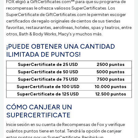
FOX eligió a GiftCertificates.com™ para que su programa de
recompensas le ofrezca valiosos SuperCertificates. Los
SuperCertificate de GiftCertificates.com le permiten escoger
certificados de regalo originales de cientos de sus tiendas
favoritas, restaurantes, aerolíneas, hoteles, spas y teatros, entre
otros, Bath & Body Works, Macy's y muchos más.
¡PUEDE OBTENER UNA CANTIDAD
ILIMITADA DE PUNTOS!
SuperCertificate de 25 USD
2500 puntos
SuperCertificate de 50 USD
5000 puntos
SuperCertificate de 75 USD
7500 puntos
SuperCertificate de 100 USD
10.000 puntos
SuperCertificate de 125 USD
12.500 puntos
CÓMO CANJEAR UN
SUPERCERTIFICATE
Inicie sesión en su cuenta de Recompensas de Fox y verifique
cuántos puntos tiene en total. Tendrá la opción de canjear
estos puntos por un SuperCertificate. Recibirá un