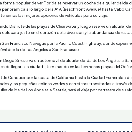
a forma popular de ver Florida es reservar un coche de alquiler de ida
panorámica a lo largo de la A1A (Beachfront Avenue) hasta Cabo Cañavera
 tenemos las mejores opciones de vehículos para su viaje.
ndo Disfrute de las playas de Clearwater y luego reserve un alquiler d
o colocará justo en el corazón de la diversión y la abundancia de resta
 a San Francisco Navegue por la Pacific Coast Highway, donde experime
vil de ida de Los Ángeles a San Francisco.
n Diego Si reserva un automóvil de alquiler de ida de Los Ángeles a San 
ntes de llegar a la ciudad. , terminando en las hermosas playas del Océano
attle Conducir por la costa de California hasta la Ciudad Esmeralda de
ades y las pequeñas colinas verdes y carreteras transitadas a través d
ler de ida de Los Ángeles a Seattle, será el viaje por carretera de su vi