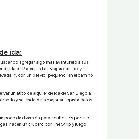
de ida:
é buscando agregar algo más aventurero a sus
er de ida de Phoenix a Las Vegas con Fox y
 Nevada. Y, con un desvío "pequeño" en el camino
ervar un auto de alquiler de ida de San Diego a
ntrando y saliendo de la mejor autopista de los
un poco de diversión para adultos. Es por eso
egas, hacen un crucero por The Strip y luego