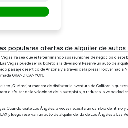
s populares ofertas de alquiler de autos 
as Vegas Ya sea que esté terminando sus reuniones de negocios o est
as Vegas puede ser su boleto a la diversión! Reserve un auto de alquil
 vívido paisaje desértico de Arizona y a través de la presa Hoover hacia
r llamada GRAND CANYON.
cisco ¡Qué mejor manera de disfrutar la aventura de California que res
ara disfrutar de la velocidad de la autopista, o reduzca la velocidad e
egas Cuando visite Los Ángeles, a veces necesita un cambio de ritmo y 
AX y luego reservan un auto de alquiler de ida de Los Ángeles a Las V