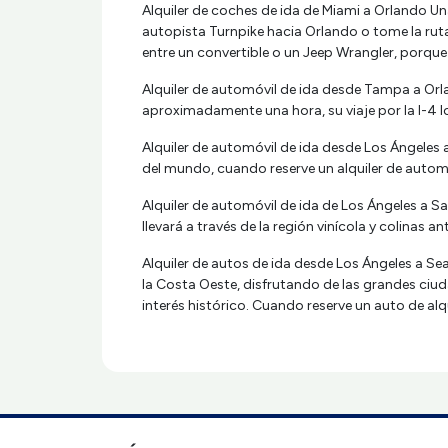
Alquiler de coches de ida de Miami a Orlando Un
autopista Turnpike hacia Orlando o tome la ruta 
entre un convertible o un Jeep Wrangler, porque
Alquiler de automóvil de ida desde Tampa a Orla
aproximadamente una hora, su viaje por la I-4 l
Alquiler de automóvil de ida desde Los Ángeles
del mundo, cuando reserve un alquiler de automó
Alquiler de automóvil de ida de Los Ángeles a Sa
llevará a través de la región vinícola y colinas a
Alquiler de autos de ida desde Los Ángeles a Se
la Costa Oeste, disfrutando de las grandes ciud
interés histórico. Cuando reserve un auto de alqui