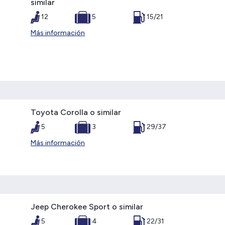
similar
12
5
15/21
Más información
Toyota Corolla o similar
5
3
29/37
Más información
Jeep Cherokee Sport o similar
5
4
22/31