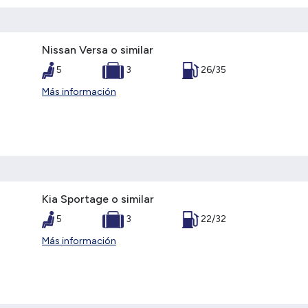
Nissan Versa o similar
5
3
26/35
Más información
Kia Sportage o similar
5
3
22/32
Más información