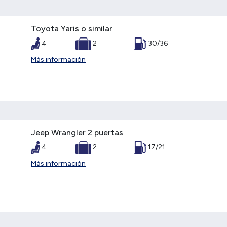
Toyota Yaris o similar
4
2
30/36
Más información
Jeep Wrangler 2 puertas
4
2
17/21
Más información