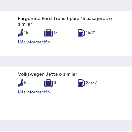
Furgoneta Ford Transit para 15 pasajeros o
similar
15
0
15/21
Más información
Volkswagen Jetta o similar
5
3
25/37
Más información