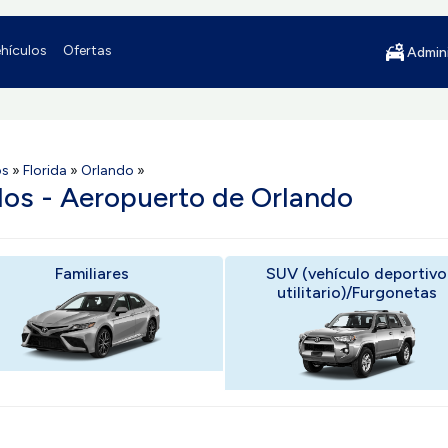
hículos
Ofertas
Admini
os
»
Florida
»
Orlando
»
los - Aeropuerto de Orlando
Familiares
SUV (vehículo deportivo
utilitario)/Furgonetas