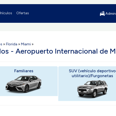
hículos
Ofertas
Admini
os
»
Florida
»
Miami
»
los - Aeropuerto Internacional de M
Familiares
SUV (vehículo deportivo
utilitario)/Furgonetas