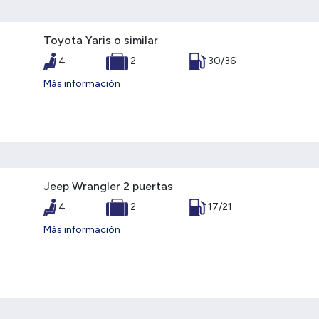
Toyota Yaris o similar
4
2
30/36
Más información
Jeep Wrangler 2 puertas
4
2
17/21
Más información