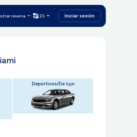
Iniciar sesión
strar reserva
ES
iami
Deportivos/De lujo