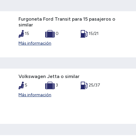
Furgoneta Ford Transit para 15 pasajeros o
similar
15
0
15/21
Más información
Volkswagen Jetta o similar
5
3
25/37
Más información