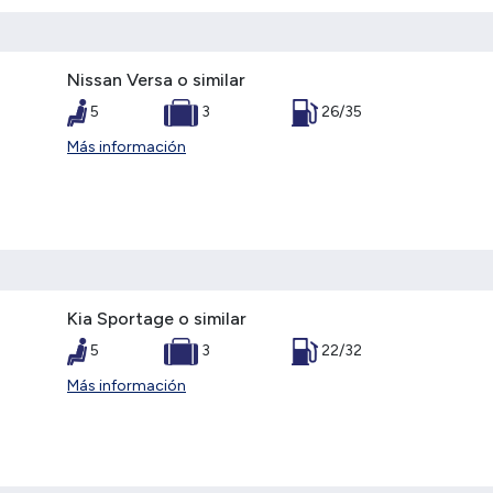
Nissan Versa o similar
5
3
26/35
Más información
Kia Sportage o similar
5
3
22/32
Más información