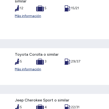
similar
12
5
15/21
Más información
Toyota Corolla o similar
5
3
29/37
Más información
Jeep Cherokee Sport o similar
5
4
22/31