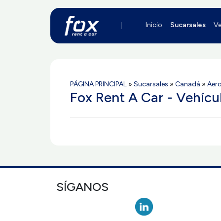
Inicio
Sucarsales
Ve
PÁGINA PRINCIPAL
»
Sucarsales
»
Canadá
»
Aer
Fox Rent A Car - Vehíc
SÍGANOS